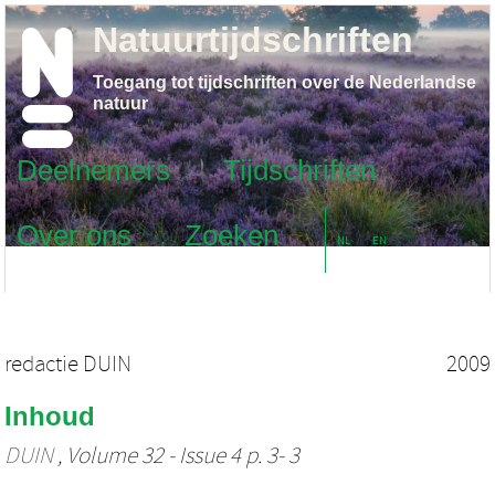
Natuurtijdschriften
Toegang tot tijdschriften over de Nederlandse
natuur
Deelnemers
Tijdschriften
Over ons
Zoeken
NL
EN
redactie DUIN
2009
Inhoud
DUIN
, Volume 32 - Issue 4 p. 3- 3