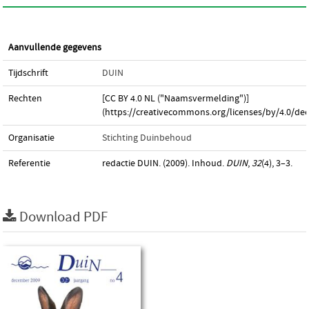
Aanvullende gegevens
Tijdschrift
DUIN
Rechten
[CC BY 4.0 NL ("Naamsvermelding")]
(https://creativecommons.org/licenses/by/4.0/dee
Organisatie
Stichting Duinbehoud
Referentie
redactie DUIN. (2009). Inhoud.
DUIN
,
32
(4), 3–3.
Download PDF