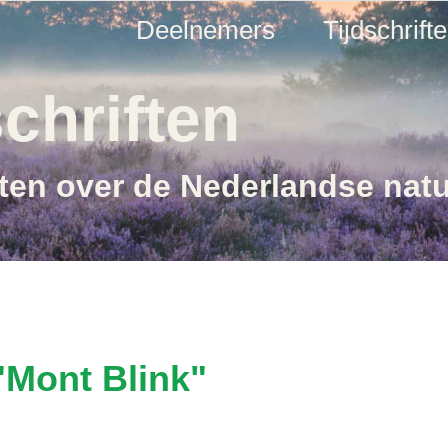
Deelnemers
Tijdschrift
chriften
ften over de Nederlandse nat
"Mont Blink"