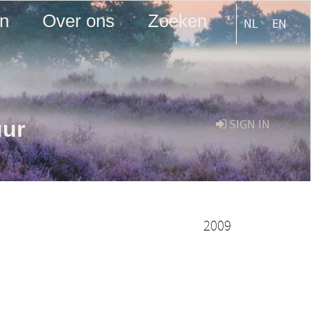
en
Over ons
Zoeken
NL
EN
uur
SIGN IN
2009