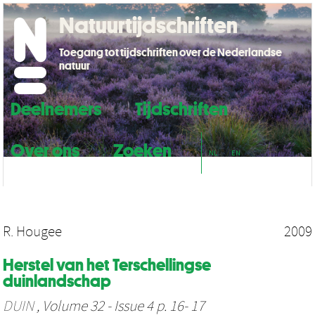
Natuurtijdschriften
Toegang tot tijdschriften over de Nederlandse
natuur
Deelnemers
Tijdschriften
Over ons
Zoeken
NL
EN
R. Hougee
2009
Herstel van het Terschellingse
duinlandschap
DUIN
, Volume 32 - Issue 4 p. 16- 17