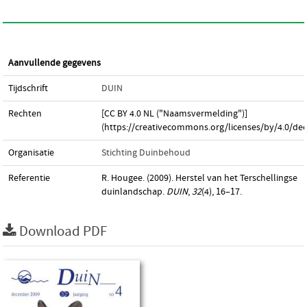
Aanvullende gegevens
Tijdschrift
DUIN
Rechten
[CC BY 4.0 NL ("Naamsvermelding")]
(https://creativecommons.org/licenses/by/4.0/dee
Organisatie
Stichting Duinbehoud
Referentie
R. Hougee. (2009). Herstel van het Terschellingse
duinlandschap.
DUIN
,
32
(4), 16–17.
Download PDF