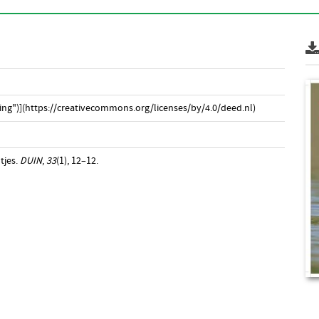
ng")](https://creativecommons.org/licenses/by/4.0/deed.nl)
tjes.
DUIN
,
33
(1), 12–12.