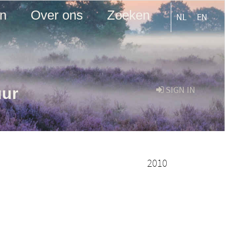
en
Over ons
Zoeken
NL
EN
uur
SIGN IN
2010