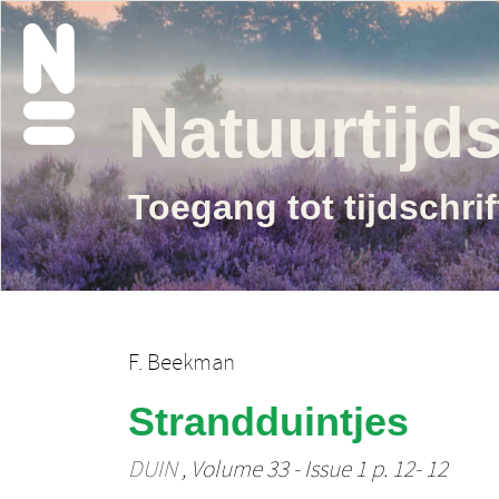
Natuurtijds
Toegang tot tijdschri
F. Beekman
Strandduintjes
DUIN
, Volume 33 - Issue 1 p. 12- 12