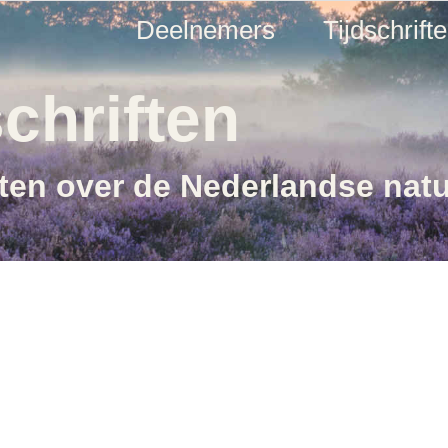
Deelnemers
Tijdschrift
chriften
ften over de Nederlandse nat