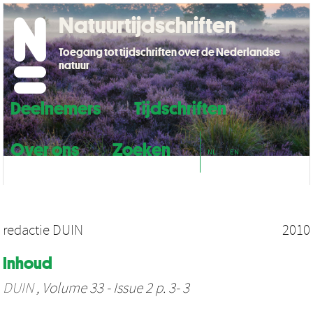
Natuurtijdschriften
Toegang tot tijdschriften over de Nederlandse
natuur
Deelnemers
Tijdschriften
Over ons
Zoeken
NL
EN
redactie DUIN
2010
Inhoud
DUIN
, Volume 33 - Issue 2 p. 3- 3