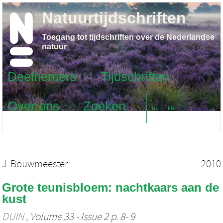
Natuurtijdschriften
Toegang tot tijdschriften over de Nederlandse
natuur
Deelnemers
Tijdschriften
Over ons
Zoeken
NL
EN
J. Bouwmeester
2010
Grote teunisbloem: nachtkaars aan de
kust
DUIN
, Volume 33 - Issue 2 p. 8- 9