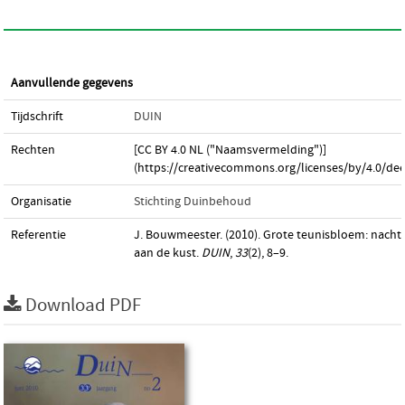
Aanvullende gegevens
Tijdschrift
DUIN
Rechten
[CC BY 4.0 NL ("Naamsvermelding")]
(https://creativecommons.org/licenses/by/4.0/dee
Organisatie
Stichting Duinbehoud
Referentie
J. Bouwmeester. (2010). Grote teunisbloem: nacht
aan de kust.
DUIN
,
33
(2), 8–9.
Download PDF