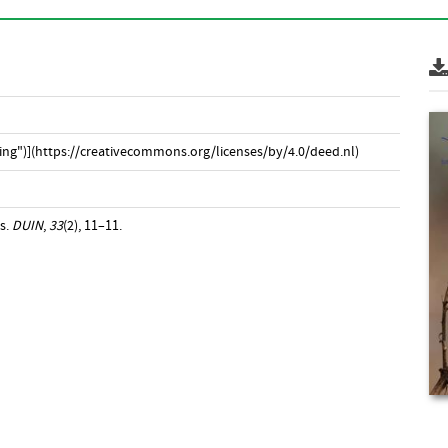
ng")](https://creativecommons.org/licenses/by/4.0/deed.nl)
es.
DUIN
,
33
(2), 11–11.