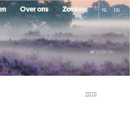
ten
Over ons
Zoeken
NL
EN
SIGN IN
2010