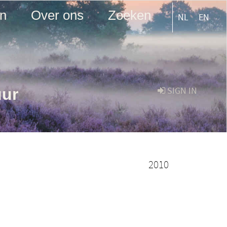
en
Over ons
Zoeken
NL
EN
uur
SIGN IN
2010