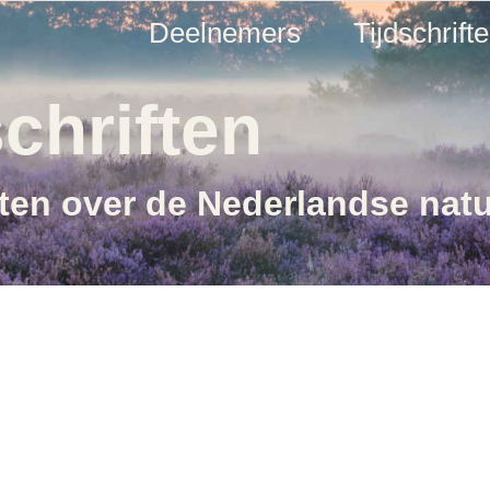
Deelnemers
Tijdschrift
chriften
ften over de Nederlandse nat