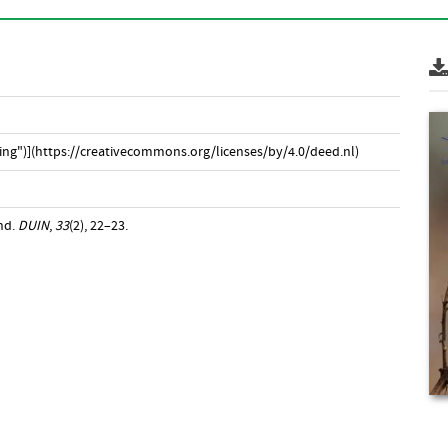
ng")](https://creativecommons.org/licenses/by/4.0/deed.nl)
nd.
DUIN
,
33
(2), 22–23.