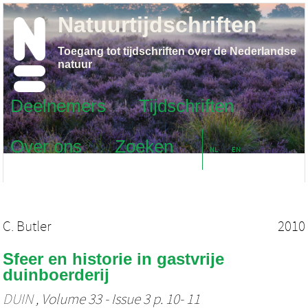
Natuurtijdschriften
Toegang tot tijdschriften over de Nederlandse
natuur
Deelnemers
Tijdschriften
Over ons
Zoeken
NL
EN
C. Butler
2010
Sfeer en historie in gastvrije
duinboerderij
DUIN
, Volume 33 - Issue 3 p. 10- 11