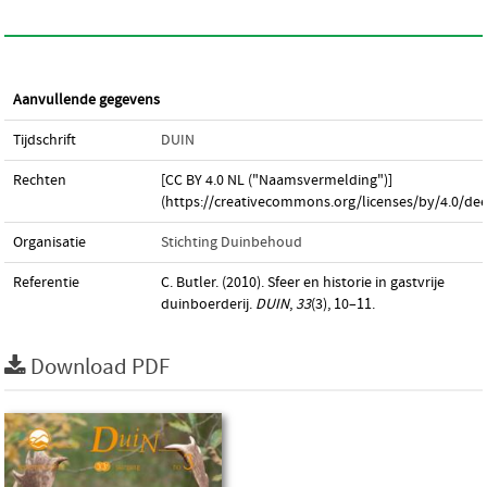
Aanvullende gegevens
Tijdschrift
DUIN
Rechten
[CC BY 4.0 NL ("Naamsvermelding")]
(https://creativecommons.org/licenses/by/4.0/dee
Organisatie
Stichting Duinbehoud
Referentie
C. Butler. (2010). Sfeer en historie in gastvrije
duinboerderij.
DUIN
,
33
(3), 10–11.
Download PDF