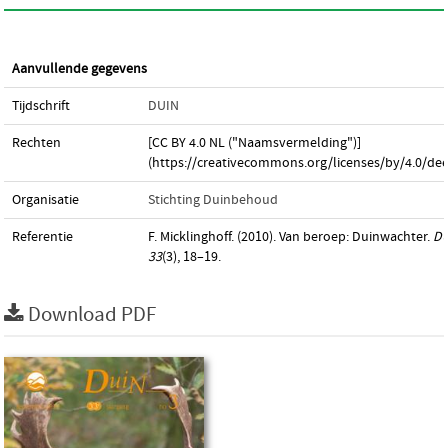
Aanvullende gegevens
Tijdschrift
DUIN
Rechten
[CC BY 4.0 NL ("Naamsvermelding")]
(https://creativecommons.org/licenses/by/4.0/dee
Organisatie
Stichting Duinbehoud
Referentie
F. Micklinghoff. (2010). Van beroep: Duinwachter.
D
33
(3), 18–19.
Download PDF