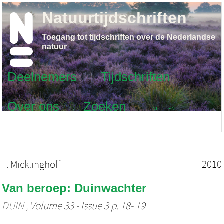
Natuurtijdschriften
Toegang tot tijdschriften over de Nederlandse
natuur
Deelnemers
Tijdschriften
Over ons
Zoeken
NL
EN
F. Micklinghoff
2010
Van beroep: Duinwachter
DUIN
, Volume 33 - Issue 3 p. 18- 19