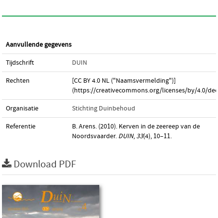
Aanvullende gegevens
Tijdschrift
DUIN
Rechten
[CC BY 4.0 NL ("Naamsvermelding")]
(https://creativecommons.org/licenses/by/4.0/dee
Organisatie
Stichting Duinbehoud
Referentie
B. Arens. (2010). Kerven in de zeereep van de
Noordsvaarder.
DUIN
,
33
(4), 10–11.
Download PDF