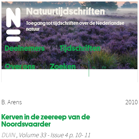
Natuurtijdschriften
Toegang tot tijdschriften over de Nederlandse
natuur
Deelnemers
Tijdschriften
Over ons
Zoeken
NL
EN
B. Arens
2010
Kerven in de zeereep van de
Noordsvaarder
DUIN
, Volume 33 - Issue 4 p. 10- 11