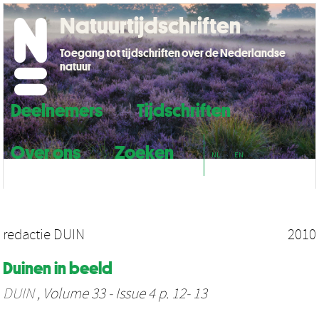
Natuurtijdschriften
Toegang tot tijdschriften over de Nederlandse
natuur
Deelnemers
Tijdschriften
Over ons
Zoeken
NL
EN
redactie DUIN
2010
Duinen in beeld
DUIN
, Volume 33 - Issue 4 p. 12- 13