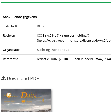
Aanvullende gegevens
Tijdschrift
DUIN
Rechten
[CC BY 4.0 NL ("Naamsvermelding")]
(https://creativecommons.org/licenses/by/4.0/dee
Organisatie
Stichting Duinbehoud
Referentie
redactie DUIN. (2010). Duinen in beeld.
DUIN
,
33
(4)
13.
Download PDF