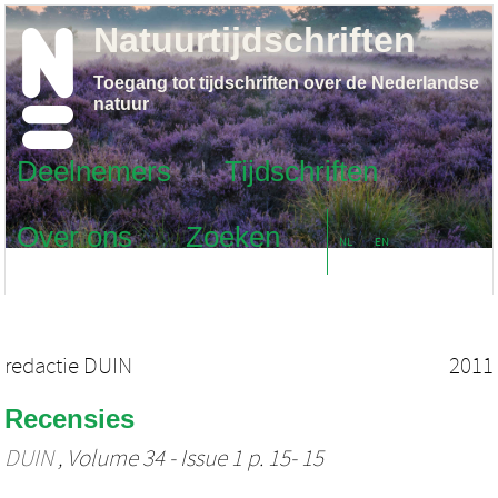
Natuurtijdschriften
Toegang tot tijdschriften over de Nederlandse
natuur
Deelnemers
Tijdschriften
Over ons
Zoeken
NL
EN
redactie DUIN
2011
Recensies
DUIN
, Volume 34 - Issue 1 p. 15- 15