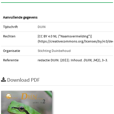
Aanvullende gegevens
Tijdschrift
DUIN
Rechten
[CC BY 4.0 NL ("Naamsvermelding")]
(https://creativecommons.org/licenses/by/4.0/dee
Organisatie
Stichting Duinbehoud
Referentie
redactie DUIN. (2011). Inhoud.
DUIN
,
34
(2), 3–3.
Download PDF