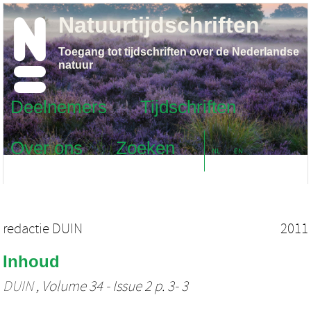
Natuurtijdschriften
Toegang tot tijdschriften over de Nederlandse
natuur
Deelnemers
Tijdschriften
Over ons
Zoeken
NL
EN
redactie DUIN
2011
Inhoud
DUIN
, Volume 34 - Issue 2 p. 3- 3