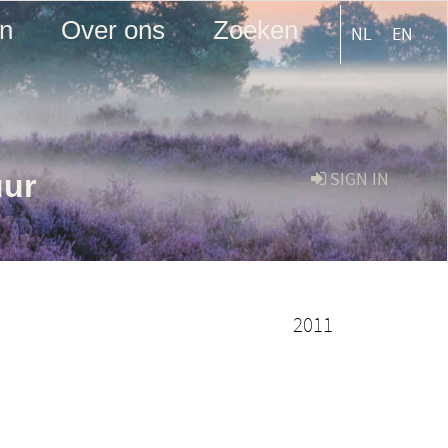
en
Over ons
Zoeken
NL
EN
uur
SIGN IN
2011