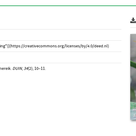
ng")](https://creativecommons.org/licenses/by/4.0/deed.nl)
mereik.
DUIN
,
34
(2), 10–11.