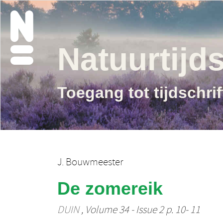
Natuurtijds
Toegang tot tijdschri
J. Bouwmeester
De zomereik
DUIN
, Volume 34 - Issue 2 p. 10- 11