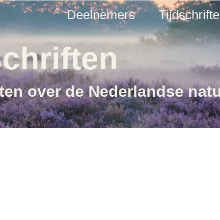
Deelnemers
Tijdschrift
chriften
ften over de Nederlandse nat