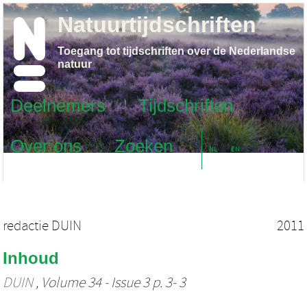
Natuurtijdschriften
Toegang tot tijdschriften over de Nederlandse
natuur
Deelnemers
Tijdschriften
Over ons
Zoeken
NL
EN
redactie DUIN
2011
Inhoud
DUIN
, Volume 34 - Issue 3 p. 3- 3