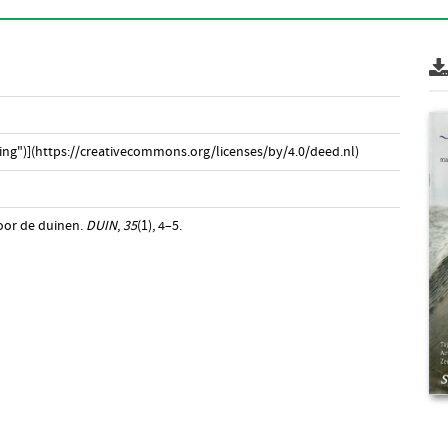
ng")](https://creativecommons.org/licenses/by/4.0/deed.nl)
door de duinen.
DUIN
,
35
(1), 4–5.