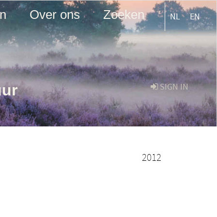
en
Over ons
Zoeken
NL
EN
uur
SIGN IN
2012