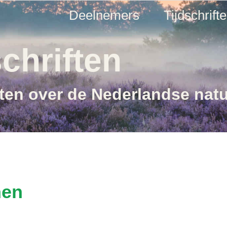
Deelnemers
Tijdschrift
chriften
ften over de Nederlandse nat
nen