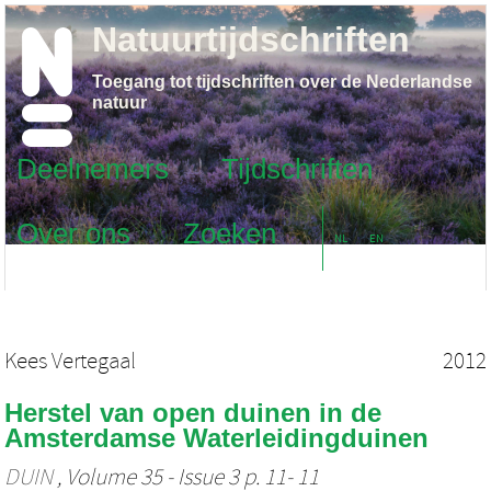
Natuurtijdschriften
Toegang tot tijdschriften over de Nederlandse
natuur
Deelnemers
Tijdschriften
Over ons
Zoeken
NL
EN
Kees Vertegaal
2012
Herstel van open duinen in de
Amsterdamse Waterleidingduinen
DUIN
, Volume 35 - Issue 3 p. 11- 11