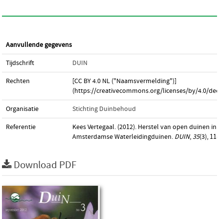
Aanvullende gegevens
Tijdschrift
DUIN
Rechten
[CC BY 4.0 NL ("Naamsvermelding")]
(https://creativecommons.org/licenses/by/4.0/dee
Organisatie
Stichting Duinbehoud
Referentie
Kees Vertegaal. (2012). Herstel van open duinen in
Amsterdamse Waterleidingduinen.
DUIN
,
35
(3), 11
Download PDF