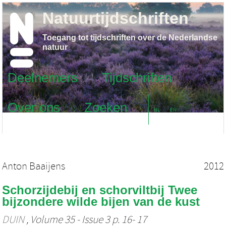
Natuurtijdschriften
Toegang tot tijdschriften over de Nederlandse
natuur
Deelnemers
Tijdschriften
Over ons
Zoeken
NL
EN
Anton Baaijens
2012
Schorzijdebij en schorviltbij Twee
bijzondere wilde bijen van de kust
DUIN
, Volume 35 - Issue 3 p. 16- 17