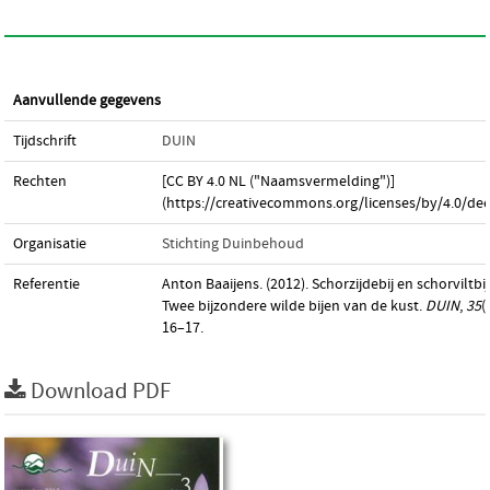
Aanvullende gegevens
Tijdschrift
DUIN
Rechten
[CC BY 4.0 NL ("Naamsvermelding")]
(https://creativecommons.org/licenses/by/4.0/dee
Organisatie
Stichting Duinbehoud
Referentie
Anton Baaijens. (2012). Schorzijdebij en schorviltbij
Twee bijzondere wilde bijen van de kust.
DUIN
,
35
(
16–17.
Download PDF