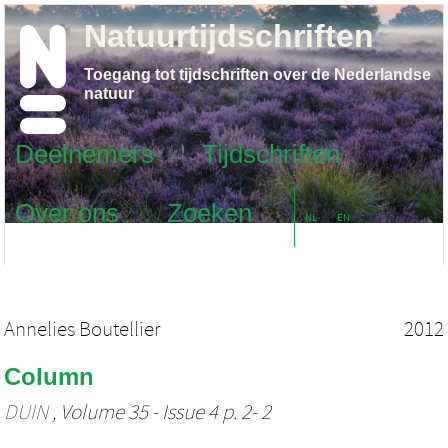
Natuurtijdschriften
Toegang tot tijdschriften over de Nederlandse
natuur
Deelnemers
Tijdschriften
Over ons
Zoeken
NL
EN
Annelies Boutellier
2012
Column
DUIN
, Volume 35 - Issue 4 p. 2- 2