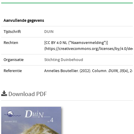
Aanvullende gegevens
Tijdschrift
DUIN
Rechten
[CC BY 4.0 NL ("Naamsvermelding")]
(https://creativecommons.org/licenses/by/4.0/dee
Organisatie
Stichting Duinbehoud
Referentie
Annelies Boutellier. (2012). Column.
DUIN
,
35
(4), 2–
Download PDF