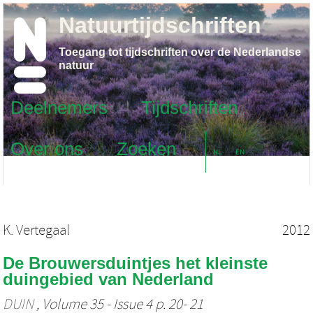
Natuurtijdschriften
Toegang tot tijdschriften over de Nederlandse
natuur
Deelnemers
Tijdschriften
Over ons
Zoeken
NL
EN
K. Vertegaal
2012
De Brouwersduintjes het kleinste
duingebied van Nederland
DUIN
, Volume 35 - Issue 4 p. 20- 21