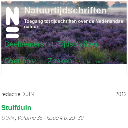
Natuurtijdschriften
Toegang tot tijdschriften over de Nederlandse
natuur
Deelnemers
Tijdschriften
Over ons
Zoeken
NL
EN
redactie DUIN
2012
Stuifduin
DUIN
, Volume 35 - Issue 4 p. 29- 30