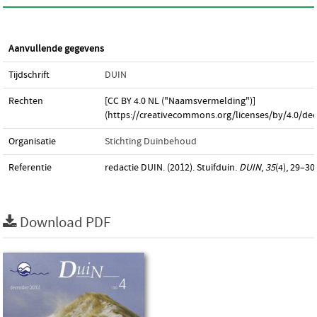
Aanvullende gegevens
Tijdschrift
DUIN
Rechten
[CC BY 4.0 NL ("Naamsvermelding")]
(https://creativecommons.org/licenses/by/4.0/dee
Organisatie
Stichting Duinbehoud
Referentie
redactie DUIN. (2012). Stuifduin.
DUIN
,
35
(4), 29–30.
Download PDF