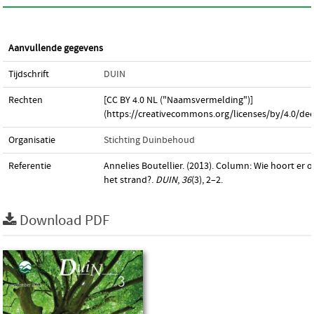
Aanvullende gegevens
Tijdschrift
DUIN
Rechten
[CC BY 4.0 NL ("Naamsvermelding")]
(https://creativecommons.org/licenses/by/4.0/dee
Organisatie
Stichting Duinbehoud
Referentie
Annelies Boutellier. (2013). Column: Wie hoort er 
het strand?.
DUIN
,
36
(3), 2–2.
Download PDF