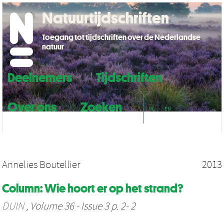
Natuurtijdschriften
Toegang tot tijdschriften over de Nederlandse
natuur
Deelnemers
Tijdschriften
Over ons
Zoeken
NL
EN
Annelies Boutellier
2013
Column: Wie hoort er op het strand?
DUIN
, Volume 36 - Issue 3 p. 2- 2