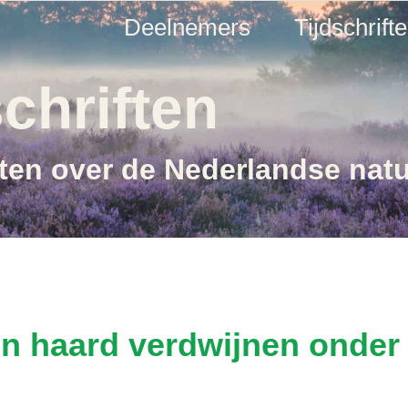
Deelnemers
Tijdschrift
chriften
ften over de Nederlandse nat
n haard verdwijnen onder