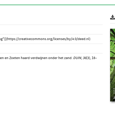
g")](https://creativecommons.org/licenses/by/4.0/deed.nl)
uten en Zoeten haard verdwijnen onder het zand.
DUIN
,
36
(3), 18–