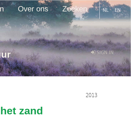
en
Over ons
Zoeken
NL
EN
uur
SIGN IN
2013
 het zand