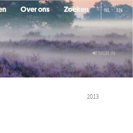
ten
Over ons
Zoeken
NL
EN
SIGN IN
2013