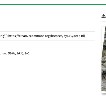
ng")](https://creativecommons.org/licenses/by/4.0/deed.nl)
olumn.
DUIN
,
36
(4), 2–2.