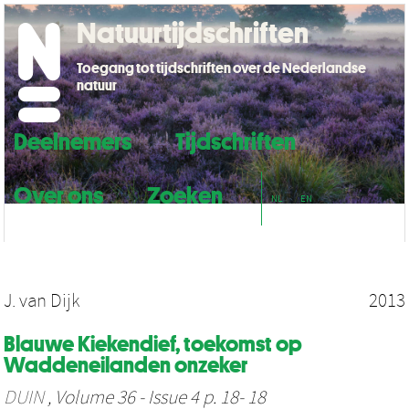
Natuurtijdschriften
Toegang tot tijdschriften over de Nederlandse
natuur
Deelnemers
Tijdschriften
Over ons
Zoeken
NL
EN
J. van Dijk
2013
Blauwe Kiekendief, toekomst op
Waddeneilanden onzeker
DUIN
, Volume 36 - Issue 4 p. 18- 18