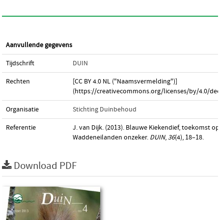
Aanvullende gegevens
Tijdschrift
DUIN
Rechten
[CC BY 4.0 NL ("Naamsvermelding")]
(https://creativecommons.org/licenses/by/4.0/dee
Organisatie
Stichting Duinbehoud
Referentie
J. van Dijk. (2013). Blauwe Kiekendief, toekomst op
Waddeneilanden onzeker.
DUIN
,
36
(4), 18–18.
Download PDF