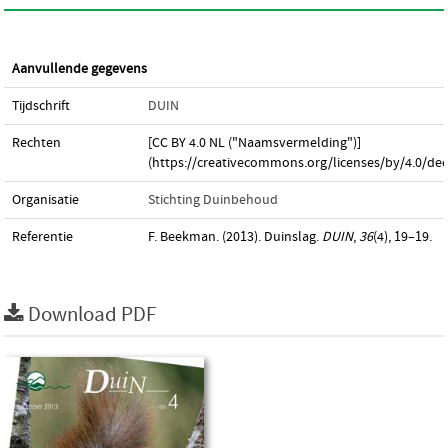
Aanvullende gegevens
Tijdschrift
DUIN
Rechten
[CC BY 4.0 NL ("Naamsvermelding")]
(https://creativecommons.org/licenses/by/4.0/dee
Organisatie
Stichting Duinbehoud
Referentie
F. Beekman. (2013). Duinslag.
DUIN
,
36
(4), 19–19.
Download PDF