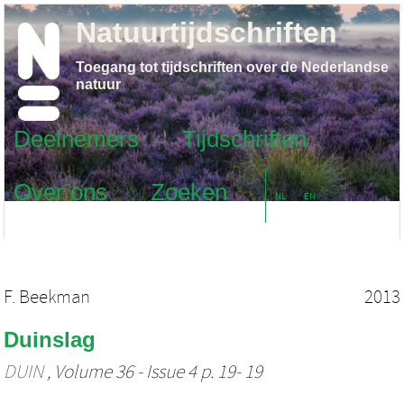
Natuurtijdschriften
Toegang tot tijdschriften over de Nederlandse
natuur
Deelnemers
Tijdschriften
Over ons
Zoeken
NL
EN
F. Beekman
2013
Duinslag
DUIN
, Volume 36 - Issue 4 p. 19- 19