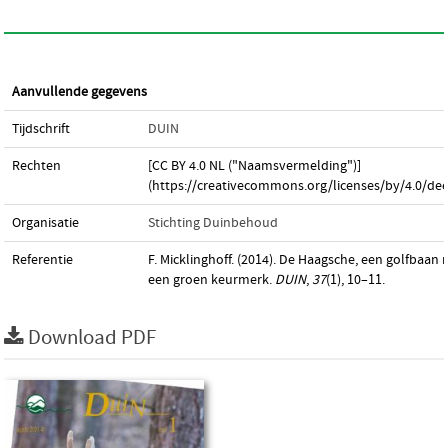
Aanvullende gegevens
Tijdschrift
DUIN
Rechten
[CC BY 4.0 NL ("Naamsvermelding")]
(https://creativecommons.org/licenses/by/4.0/dee
Organisatie
Stichting Duinbehoud
Referentie
F. Micklinghoff. (2014). De Haagsche, een golfbaan
een groen keurmerk.
DUIN
,
37
(1), 10–11.
Download PDF