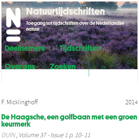
Natuurtijdschriften
Toegang tot tijdschriften over de Nederlandse
natuur
Deelnemers
Tijdschriften
Over ons
Zoeken
NL
EN
F. Micklinghoff
2014
De Haagsche, een golfbaan met een groen
keurmerk
DUIN
, Volume 37 - Issue 1 p. 10- 11