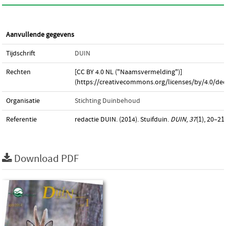
Aanvullende gegevens
Tijdschrift
DUIN
Rechten
[CC BY 4.0 NL ("Naamsvermelding")]
(https://creativecommons.org/licenses/by/4.0/dee
Organisatie
Stichting Duinbehoud
Referentie
redactie DUIN. (2014). Stuifduin.
DUIN
,
37
(1), 20–21.
Download PDF