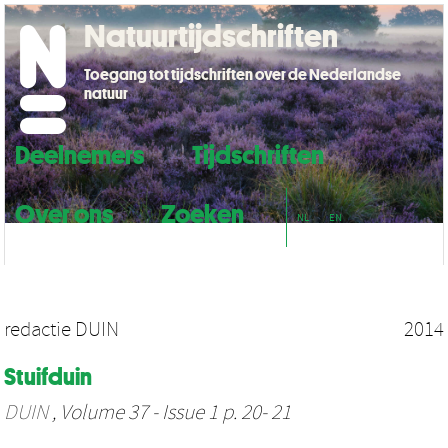
Natuurtijdschriften
Toegang tot tijdschriften over de Nederlandse
natuur
Deelnemers
Tijdschriften
Over ons
Zoeken
NL
EN
redactie DUIN
2014
Stuifduin
DUIN
, Volume 37 - Issue 1 p. 20- 21