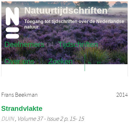
Natuurtijdschriften
Toegang tot tijdschriften over de Nederlandse
natuur
Deelnemers
Tijdschriften
Over ons
Zoeken
NL
EN
Frans Beekman
2014
Strandvlakte
DUIN
, Volume 37 - Issue 2 p. 15- 15