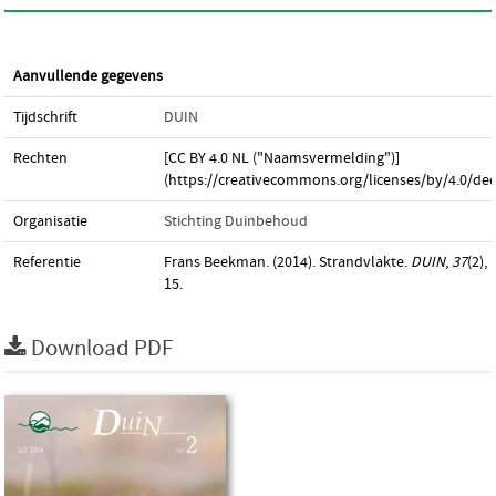
Aanvullende gegevens
Tijdschrift
DUIN
Rechten
[CC BY 4.0 NL ("Naamsvermelding")]
(https://creativecommons.org/licenses/by/4.0/dee
Organisatie
Stichting Duinbehoud
Referentie
Frans Beekman. (2014). Strandvlakte.
DUIN
,
37
(2),
15.
Download PDF