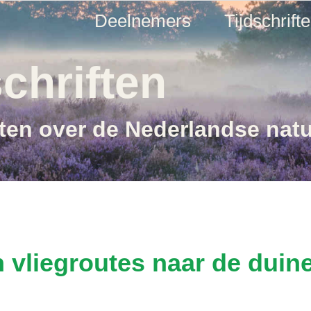
Deelnemers
Tijdschrift
chriften
ften over de Nederlandse nat
 vliegroutes naar de duin