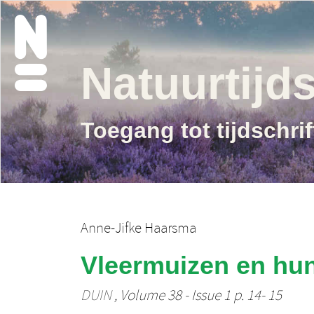
Natuurtijds
Toegang tot tijdschri
Anne-Jifke Haarsma
Vleermuizen en hun
DUIN
, Volume 38 - Issue 1 p. 14- 15