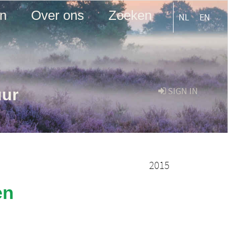
en
Over ons
Zoeken
NL
EN
uur
SIGN IN
2015
en