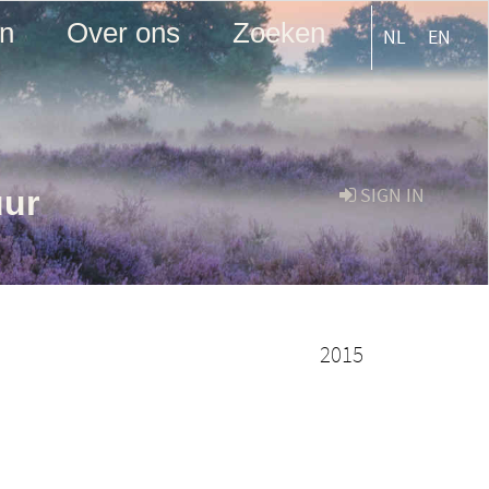
en
Over ons
Zoeken
NL
EN
uur
SIGN IN
2015