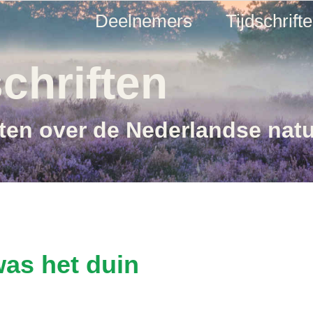
Deelnemers
Tijdschrift
chriften
ften over de Nederlandse nat
was het duin