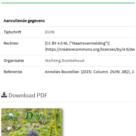
Aanvullende gegevens
Tijdschrift
DUIN
Rechten
[CC BY 4.0 NL ("Naamsvermelding")]
(https://creativecommons.org/licenses/by/4.0/dee
Organisatie
Stichting Duinbehoud
Referentie
Annelies Boutellier. (2015). Column.
DUIN
,
38
(2), 2–
Download PDF