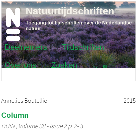
Natuurtijdschriften
Toegang tot tijdschriften over de Nederlandse
natuur
Deelnemers
Tijdschriften
Over ons
Zoeken
NL
EN
Annelies Boutellier
2015
Column
DUIN
, Volume 38 - Issue 2 p. 2- 3