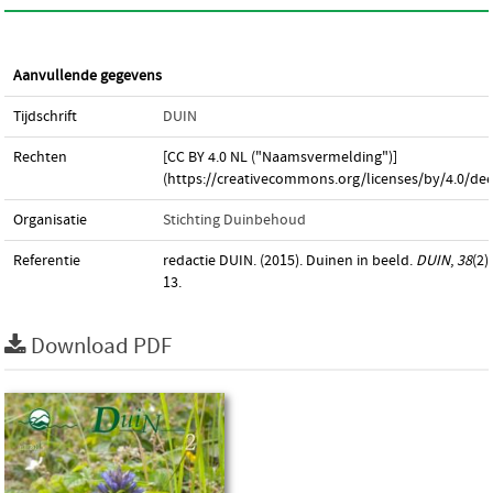
Aanvullende gegevens
Tijdschrift
DUIN
Rechten
[CC BY 4.0 NL ("Naamsvermelding")]
(https://creativecommons.org/licenses/by/4.0/dee
Organisatie
Stichting Duinbehoud
Referentie
redactie DUIN. (2015). Duinen in beeld.
DUIN
,
38
(2)
13.
Download PDF