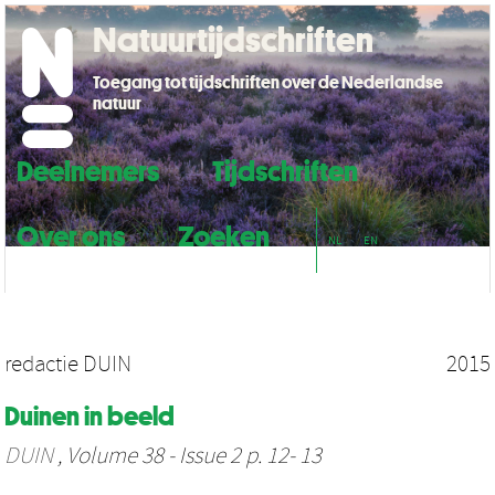
Natuurtijdschriften
Toegang tot tijdschriften over de Nederlandse
natuur
Deelnemers
Tijdschriften
Over ons
Zoeken
NL
EN
redactie DUIN
2015
Duinen in beeld
DUIN
, Volume 38 - Issue 2 p. 12- 13