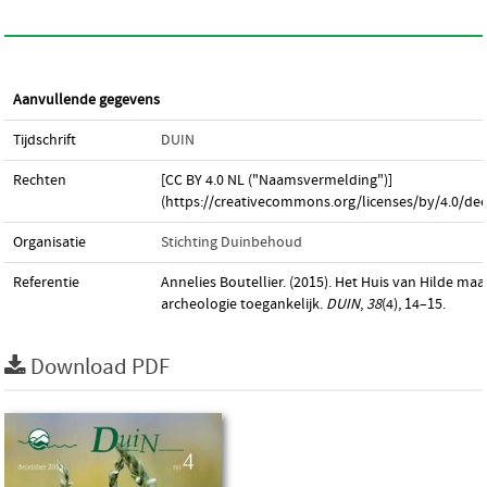
Aanvullende gegevens
Tijdschrift
DUIN
Rechten
[CC BY 4.0 NL ("Naamsvermelding")]
(https://creativecommons.org/licenses/by/4.0/dee
Organisatie
Stichting Duinbehoud
Referentie
Annelies Boutellier. (2015). Het Huis van Hilde maa
archeologie toegankelijk.
DUIN
,
38
(4), 14–15.
Download PDF