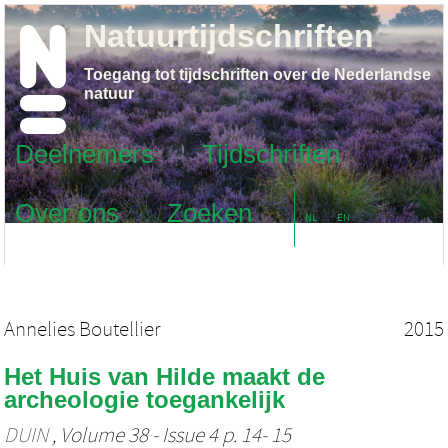
Natuurtijdschriften
Toegang tot tijdschriften over de Nederlandse
natuur
Deelnemers
Tijdschriften
Over ons
Zoeken
NL
EN
Annelies Boutellier
2015
Het Huis van Hilde maakt de
archeologie toegankelijk
DUIN
, Volume 38 - Issue 4 p. 14- 15