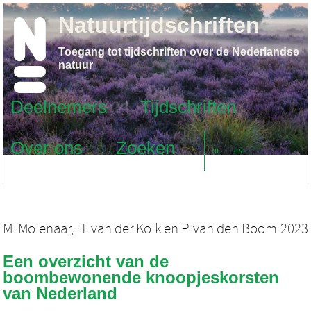
Natuurtijdschriften
Toegang tot tijdschriften over de Nederlandse
natuur
Deelnemers
Tijdschriften
Over ons
Zoeken
NL
EN
M. Molenaar
,
H. van der Kolk
en
P. van den Boom
2023
Een overzicht van de
boombewonende knoopjeskorsten
van Nederland