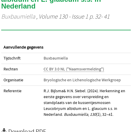
Nederland
Buxbaumiella
, Volume 130 - Issue 1 p. 32- 41
Aanvullende gegevens
Tijdschrift
Buxbaumiella
Rechten
CC BY 3.0 NL ("Naamsvermelding")
Organisatie
Bryologische en Lichenologische Werkgroep
Referentie
R.J. Bijlsma& H.N. Siebel. (2024). Herkenning en
eerste gegevens over verspreiding en
standplaats van de kussentjesmossen
Leucobryum albidum en L. glaucum s.s. in
Nederland.
Buxbaumiella
,
130
(1), 32–41.
Download PDF