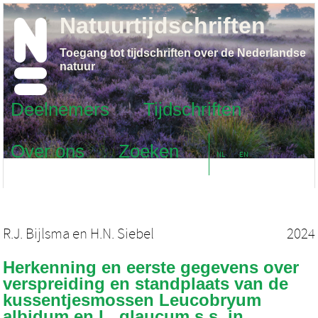
Natuurtijdschriften
Toegang tot tijdschriften over de Nederlandse
natuur
Deelnemers
Tijdschriften
Over ons
Zoeken
NL
EN
R.J. Bijlsma
en
H.N. Siebel
2024
Herkenning en eerste gegevens over
verspreiding en standplaats van de
kussentjesmossen Leucobryum
albidum en L. glaucum s.s. in