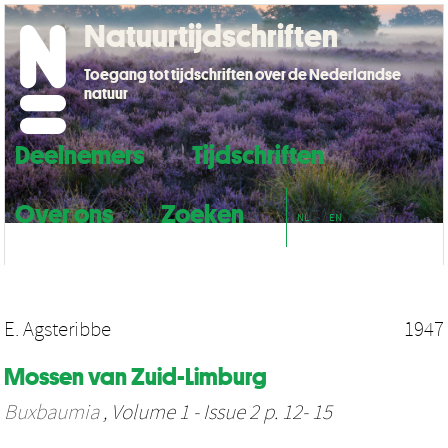
Natuurtijdschriften
Toegang tot tijdschriften over de Nederlandse
natuur
Deelnemers
Tijdschriften
Over ons
Zoeken
NL
EN
E. Agsteribbe
1947
Mossen van Zuid-Limburg
Buxbaumia
, Volume 1 - Issue 2 p. 12- 15