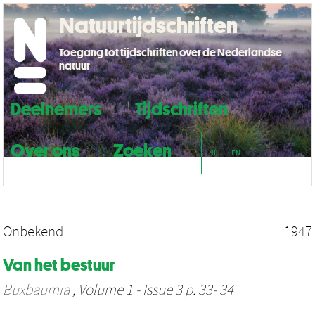
Natuurtijdschriften
Toegang tot tijdschriften over de Nederlandse
natuur
Deelnemers
Tijdschriften
Over ons
Zoeken
NL
EN
Onbekend
1947
Van het bestuur
Buxbaumia
, Volume 1 - Issue 3 p. 33- 34