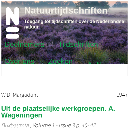
Natuurtijdschriften
Toegang tot tijdschriften over de Nederlandse
natuur
Deelnemers
Tijdschriften
Over ons
Zoeken
NL
EN
W.D. Margadant
1947
Uit de plaatselijke werkgroepen. A.
Wageningen
Buxbaumia
, Volume 1 - Issue 3 p. 40- 42