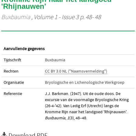
'Rhijnauwen'
Buxbaumia
, Volume 1 - Issue 3 p. 48- 48
Aanvullende gegevens
Tijdschrift
Buxbaumia
Rechten
CC BY 3.0 NL ("Naamsvermelding")
Organisatie
Bryologische en Lichenologische Werkgroep
Referentie
J.J. Barkman. (1947). Uit de oude doos. De
excursie van de voormalige Bryologische Kring
(26-4-'42). Van Ledig Erf (Utrecht) langs de
Kromme Rijn naar het landgoed 'Rhijnauwen'.
Buxbaumia
,
1
(3), 48–48.
Download PDF