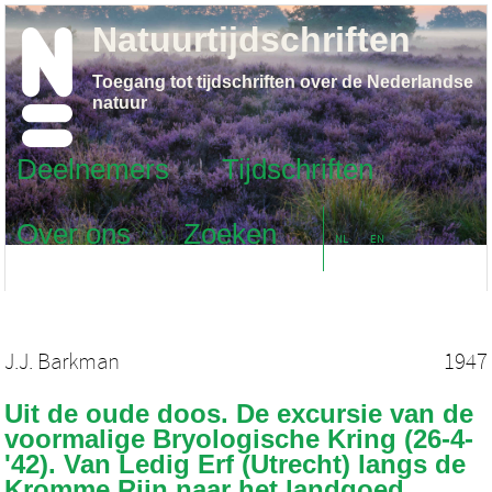
Natuurtijdschriften
Toegang tot tijdschriften over de Nederlandse
natuur
Deelnemers
Tijdschriften
Over ons
Zoeken
NL
EN
J.J. Barkman
1947
Uit de oude doos. De excursie van de
voormalige Bryologische Kring (26-4-
'42). Van Ledig Erf (Utrecht) langs de
Kromme Rijn naar het landgoed