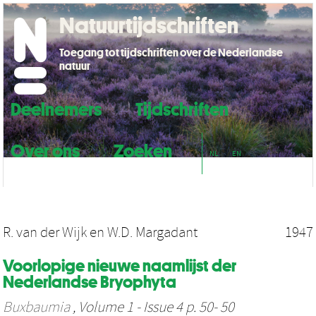
Natuurtijdschriften
Toegang tot tijdschriften over de Nederlandse
natuur
Deelnemers
Tijdschriften
Over ons
Zoeken
NL
EN
R. van der Wijk
en
W.D. Margadant
1947
Voorlopige nieuwe naamlijst der
Nederlandse Bryophyta
Buxbaumia
, Volume 1 - Issue 4 p. 50- 50