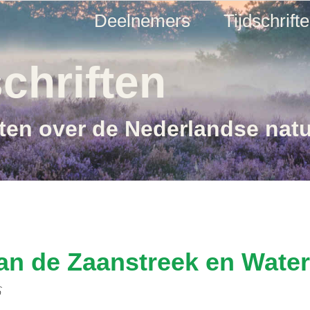
Deelnemers
Tijdschrift
chriften
ften over de Nederlandse nat
an de Zaanstreek en Wate
6