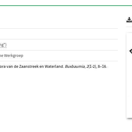
ng")
che Werkgroep
flora van de Zaanstreek en Waterland.
Buxbaumia
,
2
(1-2), 8–16.