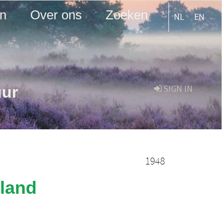
en
Over ons
Zoeken
NL
EN
uur
SIGN IN
1948
rland