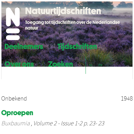
Natuurtijdschriften
Toegang tot tijdschriften over de Nederlandse
natuur
Deelnemers
Tijdschriften
Over ons
Zoeken
NL
EN
Onbekend
1948
Oproepen
Buxbaumia
, Volume 2 - Issue 1-2 p. 23- 23