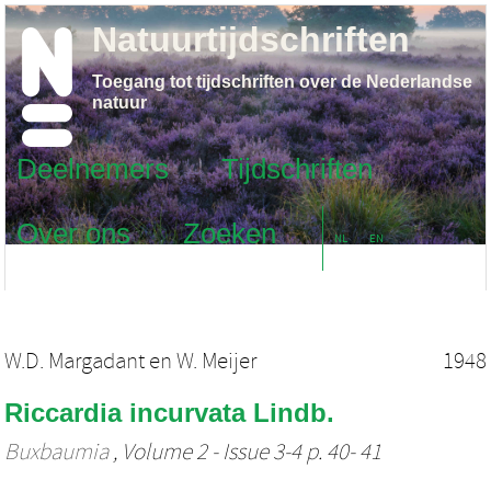
Natuurtijdschriften
Toegang tot tijdschriften over de Nederlandse
natuur
Deelnemers
Tijdschriften
Over ons
Zoeken
NL
EN
W.D. Margadant
en
W. Meijer
1948
Riccardia incurvata Lindb.
Buxbaumia
, Volume 2 - Issue 3-4 p. 40- 41