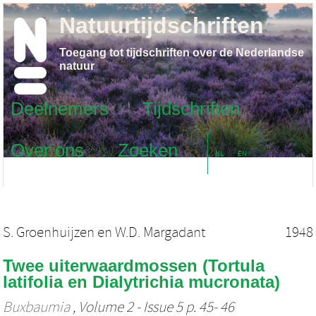
Natuurtijdschriften
Toegang tot tijdschriften over de Nederlandse
natuur
Deelnemers
Tijdschriften
Over ons
Zoeken
NL
EN
S. Groenhuijzen
en
W.D. Margadant
1948
Twee uiterwaardmossen (Tortula
latifolia en Dialytrichia mucronata)
Buxbaumia
, Volume 2 - Issue 5 p. 45- 46