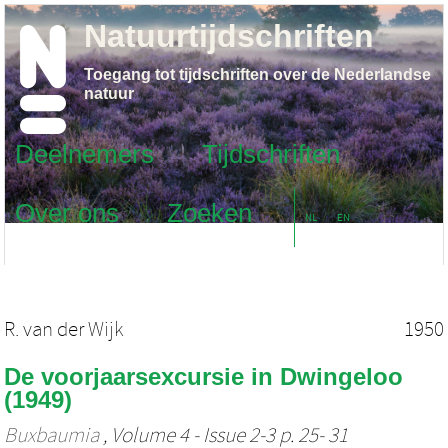
Natuurtijdschriften
Toegang tot tijdschriften over de Nederlandse
natuur
Deelnemers
Tijdschriften
Over ons
Zoeken
NL
EN
R. van der Wijk
1950
De voorjaarsexcursie in Dwingeloo
(1949)
Buxbaumia
, Volume 4 - Issue 2-3 p. 25- 31