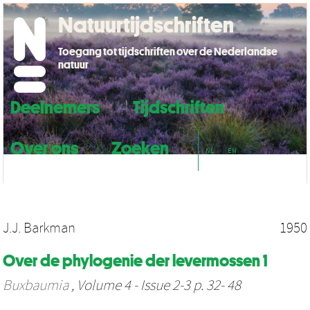
Natuurtijdschriften
Toegang tot tijdschriften over de Nederlandse
natuur
Deelnemers
Tijdschriften
Over ons
Zoeken
NL
EN
J.J. Barkman
1950
Over de phylogenie der levermossen 1
Buxbaumia
, Volume 4 - Issue 2-3 p. 32- 48