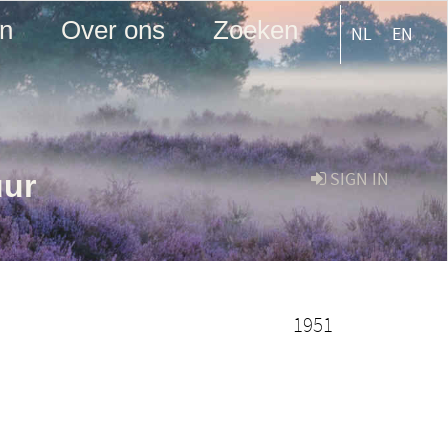
en
Over ons
Zoeken
NL
EN
uur
SIGN IN
1951