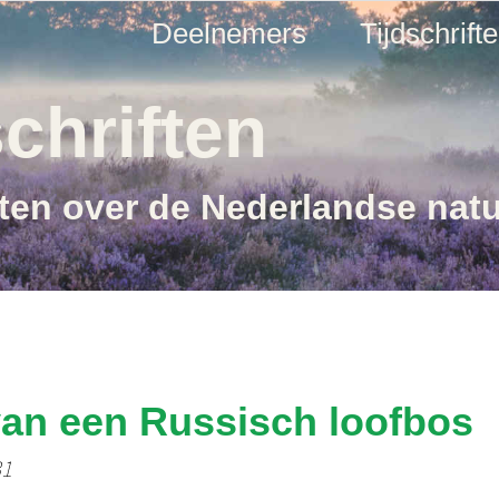
Deelnemers
Tijdschrift
chriften
ften over de Nederlandse nat
van een Russisch loofbos
31