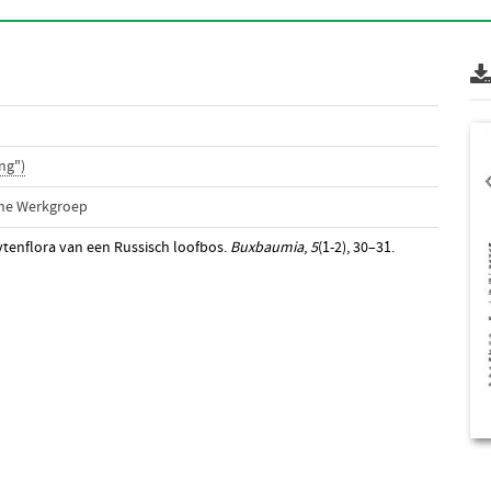
ng")
che Werkgroep
ytenflora van een Russisch loofbos.
Buxbaumia
,
5
(1-2), 30–31.