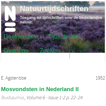
Natuurtijdschriften
Toegang tot tijdschriften over de Nederlandse
natuur
Deelnemers
Tijdschriften
Over ons
Zoeken
NL
EN
E. Agsteribbe
1952
Mosvondsten in Nederland II
Buxbaumia
, Volume 6 - Issue 1-2 p. 22- 24